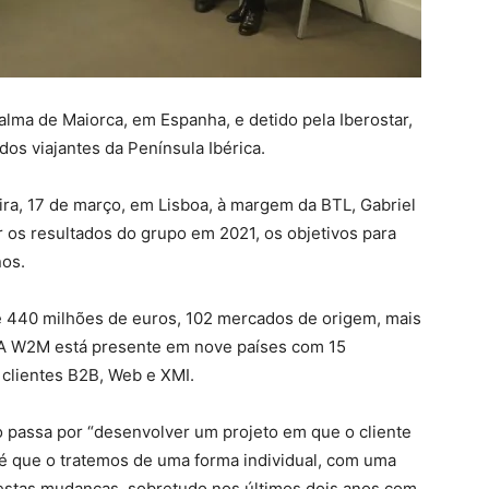
a de Maiorca, em Espanha, e detido pela Iberostar,
dos viajantes da Península Ibérica.
ira, 17 de março, em Lisboa, à margem da BTL, Gabriel
os resultados do grupo em 2021, os objetivos para
nos.
e 440 milhões de euros, 102 mercados de origem, mais
. A W2M está presente em nove países com 15
l clientes B2B, Web e XMI.
o passa por “desenvolver um projeto em que o cliente
r é que o tratemos de uma forma individual, com uma
estas mudanças, sobretudo nos últimos dois anos com