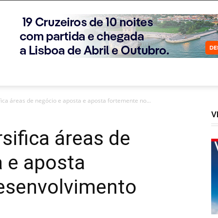
ca áreas de negócio e aposta e aposta fortemente no...
V
ifica áreas de
a e aposta
esenvolvimento