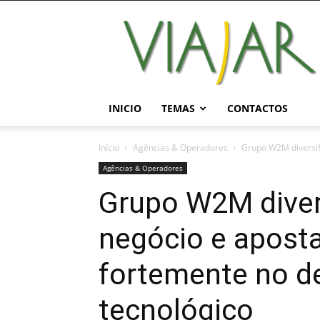
Viajar
Magazine
Online
INICIO
TEMAS
CONTACTOS
Início
Agências & Operadores
Grupo W2M diversifi
Agências & Operadores
Grupo W2M divers
negócio e apost
fortemente no d
tecnológico