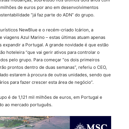
4 milhões de euros por ano em desenvolvimentos
ustentabilidade “já faz parte do ADN” do grupo.
rísticos NewBlue e o recém-criado Icárion, a
e viagens Azul Marino – estas últimas atuam apenas
as expandir a Portugal. A grande novidade é que estão
 hoteleira “que vai gerir ativos para controlar o
idos pelo grupo. Para começar “os dois primeiros
rão prontos dentro de duas semanas”, referiu o CEO,
dado estarem à procura de outras unidades, sendo que
ários para fazer crescer esta área de negócio”.
upo é de 1,121 mil milhões de euros, em Portugal e
ado ao mercado português.