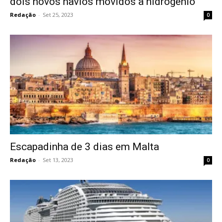
dois novos navios movidos a hidrogénio
Redação
-
Set 25, 2023
0
Escapadinha de 3 dias em Malta
Redação
-
Set 13, 2023
0