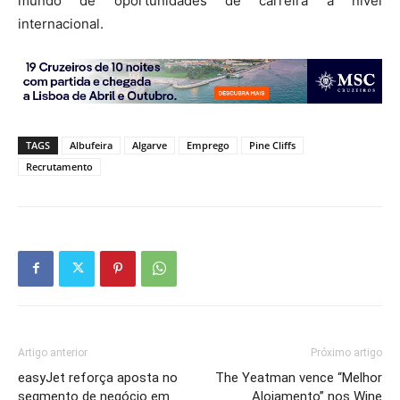
mundo de oportunidades de carreira a nível
internacional.
TAGS
Albufeira
Algarve
Emprego
Pine Cliffs
Recrutamento
Artigo anterior
Próximo artigo
easyJet reforça aposta no
The Yeatman vence “Melhor
segmento de negócio em
Alojamento” nos Wine