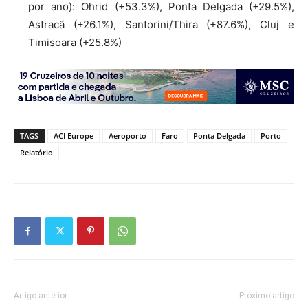
por ano): Ohrid (+53.3%), Ponta Delgada (+29.5%),
Astracã (+26.1%), Santorini/Thira (+87.6%), Cluj e
Timisoara (+25.8%)
TAGS
ACI Europe
Aeroporto
Faro
Ponta Delgada
Porto
Relatório
Artigo anterior
Próximo artigo