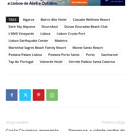
TAGS
Algarve
Bairro Alto Hotel
Cascade Wellness Resort
Dark Sky Alqueva
DouroAzul
Dunas Douradas Beach Club
L’AND Vineyards
Lisboa
Lisbon Cruise Port
Lisbon Earthquake Center
Madeira
Martinhal Sagres Beach Family Resort
Monte Santo Resort
Pestana Palace Lisboa
Pestana Porto Santo
Porto
Saccharum
Tap Air Portugal
Valverde Hotel
Verride Palácio Santa Catarina
Artigo anterior
Próximo artigo
Costa Cruzeiros apresenta
Singapura: a cidade-jardim do