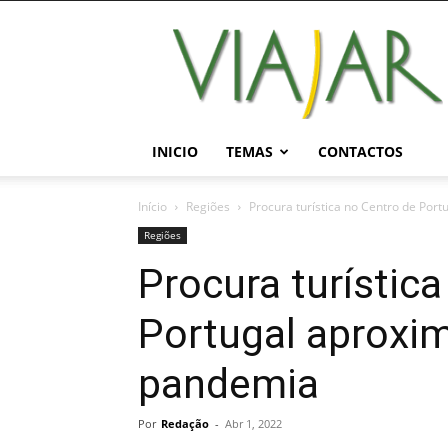
Viajar
Magazine
Online
INICIO
TEMAS
CONTACTOS
Início
Regiões
Procura turística no Centro de Por
Regiões
Procura turístic
Portugal aproxim
pandemia
Por
Redação
-
Abr 1, 2022