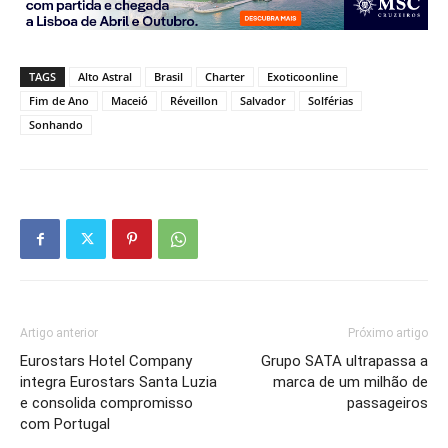
TAGS
Alto Astral
Brasil
Charter
Exoticoonline
Fim de Ano
Maceió
Réveillon
Salvador
Solférias
Sonhando
Artigo anterior
Próximo artigo
Eurostars Hotel Company
Grupo SATA ultrapassa a
integra Eurostars Santa Luzia
marca de um milhão de
e consolida compromisso
passageiros
com Portugal