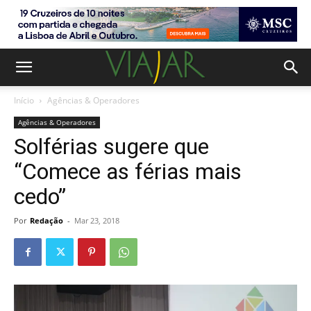
Início
Agências & Operadores
Agências & Operadores
Solférias sugere que
“Comece as férias mais
cedo”
Por
Redação
-
Mar 23, 2018