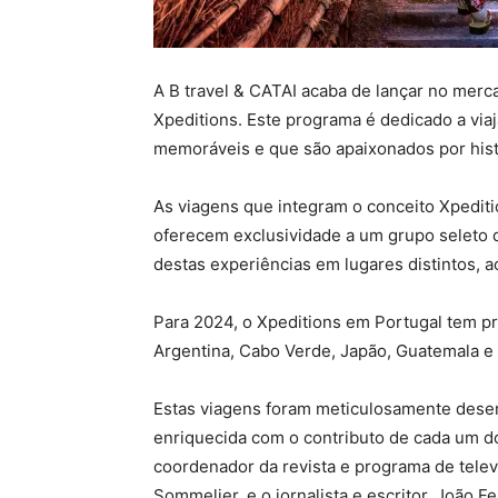
A B travel & CATAI acaba de lançar no mer
Xpeditions. Este programa é dedicado a via
memoráveis e que são apaixonados por histó
As viagens que integram o conceito Xpediti
oferecem exclusividade a um grupo seleto d
destas experiências em lugares distintos, 
Para 2024, o Xpeditions em Portugal tem p
Argentina, Cabo Verde, Japão, Guatemala e
Estas viagens foram meticulosamente dese
enriquecida com o contributo de cada um dos
coordenador da revista e programa de telev
Sommelier, e o jornalista e escritor, João Fer