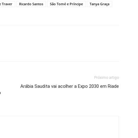
e Traver
Ricardo Santos
São Tomé e Príncipe
Tanya Graça
Próximo artigo
Arábia Saudita vai acolher a Expo 2030 em Riade
o