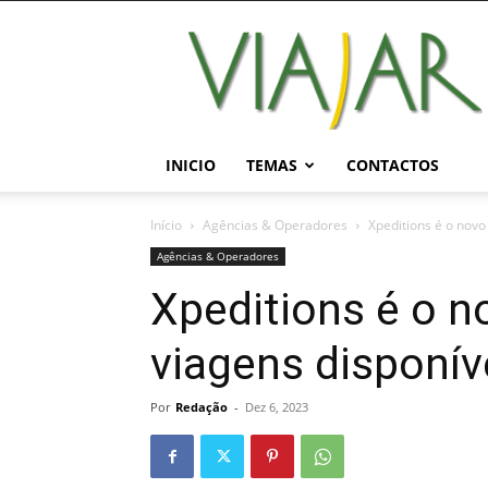
Viajar
Magazine
Online
INICIO
TEMAS
CONTACTOS
Início
Agências & Operadores
Xpeditions é o novo
Agências & Operadores
Xpeditions é o n
viagens disponív
Por
Redação
-
Dez 6, 2023