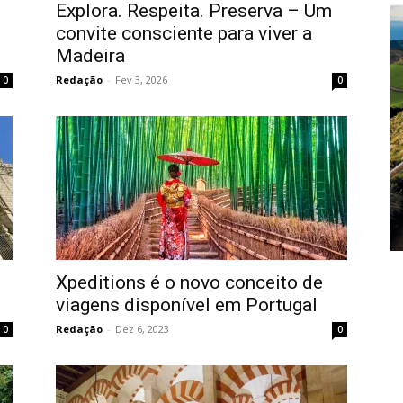
Explora. Respeita. Preserva – Um
convite consciente para viver a
Madeira
Redação
-
Fev 3, 2026
0
0
Xpeditions é o novo conceito de
viagens disponível em Portugal
Redação
-
Dez 6, 2023
0
0