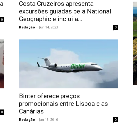
 a
Costa Cruzeiros apresenta
excursões guiadas pela National
Geographic e inclui a...
0
Redação
-
Jun 14, 2023
0
Binter oferece preços
promocionais entre Lisboa e as
Canárias
0
Redação
-
Jan 18, 2016
0