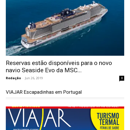
Reservas estão disponíveis para o novo
navio Seaside Evo da MSC...
Redação
-
Jun 26, 2019
0
VIAJAR Escapadinhas em Portugal