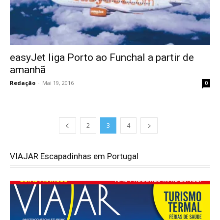
easyJet liga Porto ao Funchal a partir de
amanhã
Redação
-
Mai 19, 2016
0
2
3
4
VIAJAR Escapadinhas em Portugal