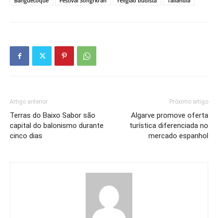
Banguecoque
Festival Songrkran
religião budista
Tailândia
Artigo anterior
Próximo artigo
Terras do Baixo Sabor são
Algarve promove oferta
capital do balonismo durante
turística diferenciada no
cinco dias
mercado espanhol