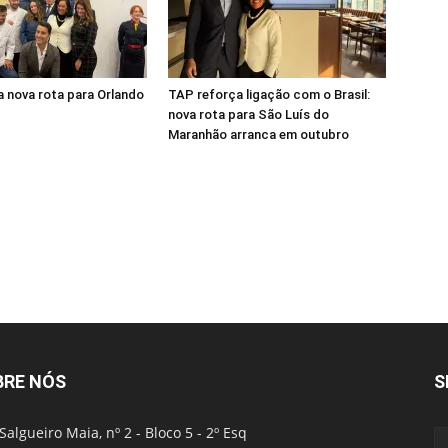
 nova rota para Orlando
TAP reforça ligação com o Brasil:
nova rota para São Luís do
Maranhão arranca em outubro
BRE NÓS
S
Salgueiro Maia, nº 2 - Bloco 5 - 2º Esq