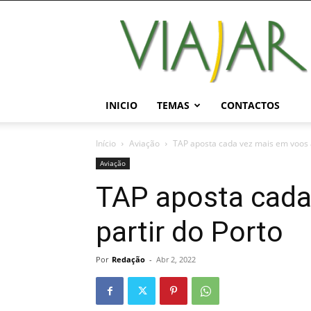
Viajar
Magazine
Online
INICIO
TEMAS
CONTACTOS
Início
Aviação
TAP aposta cada vez mais em voos a
Aviação
TAP aposta cada
partir do Porto
Por
Redação
-
Abr 2, 2022