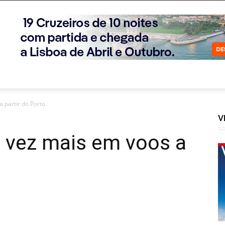
 partir do Porto
V
 vez mais em voos a