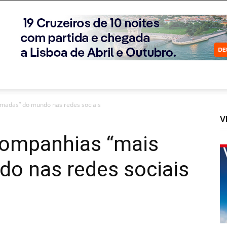
madas” do mundo nas redes sociais
V
companhias “mais
o nas redes sociais