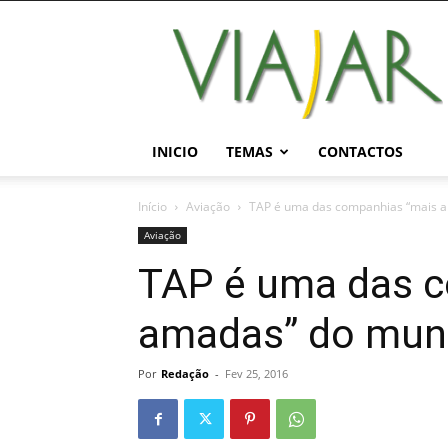
Viajar
Magazine
Online
INICIO
TEMAS
CONTACTOS
Início
Aviação
TAP é uma das companhias “mais a
Aviação
TAP é uma das 
amadas” do mund
Por
Redação
-
Fev 25, 2016