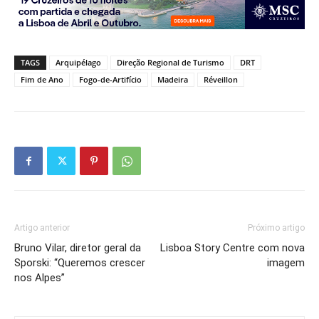
TAGS
Arquipélago
Direção Regional de Turismo
DRT
Fim de Ano
Fogo-de-Artifício
Madeira
Réveillon
Artigo anterior
Próximo artigo
Bruno Vilar, diretor geral da
Lisboa Story Centre com nova
Sporski: “Queremos crescer
imagem
nos Alpes”