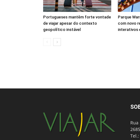
Portugueses mantêm forte vontade
Parque Warn
de viajar apesar do contexto
com novo r
geopolítico instável
interativos
SO
Rua 
2685
Tel.