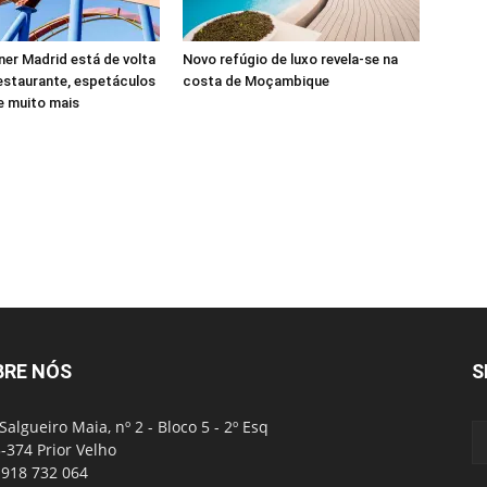
er Madrid está de volta
Novo refúgio de luxo revela-se na
estaurante, espetáculos
costa de Moçambique
 e muito mais
BRE NÓS
S
Salgueiro Maia, nº 2 - Bloco 5 - 2º Esq
-374 Prior Velho
: 918 732 064