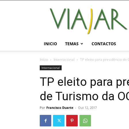
Viajar
Magazine
Online
INICIO
TEMAS
CONTACTOS
Início
Internacional
TP eleito para presidência d
Internacional
TP eleito para p
de Turismo da 
Por
Francisco Duarte
-
Out 12, 2017