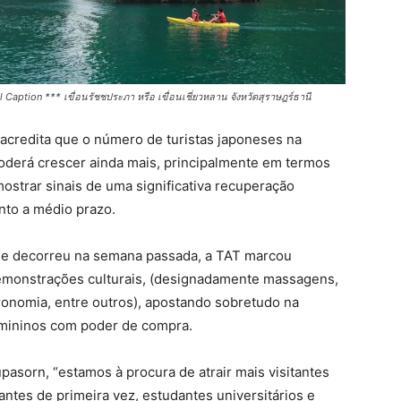
ption *** เขื่อนรัชชประภา หรือ เขื่อนเชี่ยวหลาน จังหวัดสุราษฎร์ธานี
 acredita que o número de turistas japoneses na
 poderá crescer ainda mais, principalmente em termos
ostrar sinais de uma significativa recuperação
nto a médio prazo.
que decorreu na semana passada, a TAT marcou
emonstrações culturais, (designadamente massagens,
onomia, entre outros), apostando sobretudo na
femininos com poder de compra.
sorn, “estamos à procura de atrair mais visitantes
ntes de primeira vez, estudantes universitários e