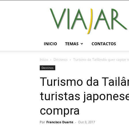
Viajar
Magazine
Online
INICIO
TEMAS
CONTACTOS
Início
Destinos
Turismo da Tailândia quer captar 
Destinos
Turismo da Tailâ
turistas japone
compra
Por
Francisco Duarte
-
Out 9, 2017