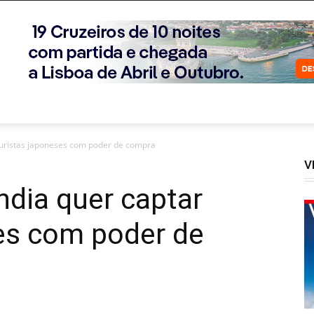
turistas japoneses com poder de compra
V
ndia quer captar
ses com poder de