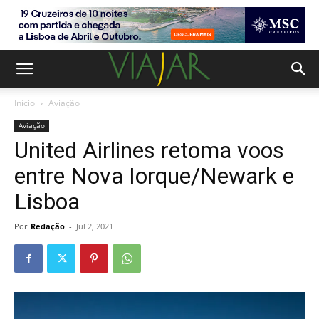
Início
Aviação
Aviação
United Airlines retoma voos
entre Nova Iorque/Newark e
Lisboa
Por
Redação
-
Jul 2, 2021