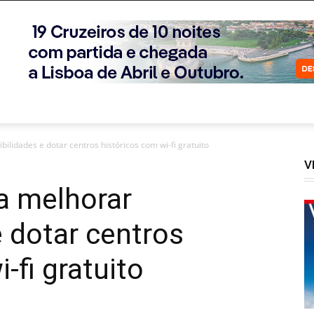
ilidades e dotar centros históricos com wi-fi gratuito
V
a melhorar
e dotar centros
-fi gratuito