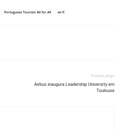
Portuguese Tourism All for All
wi-fi
Próximo artigo
Airbus inaugura Leadership University em
Toulouse