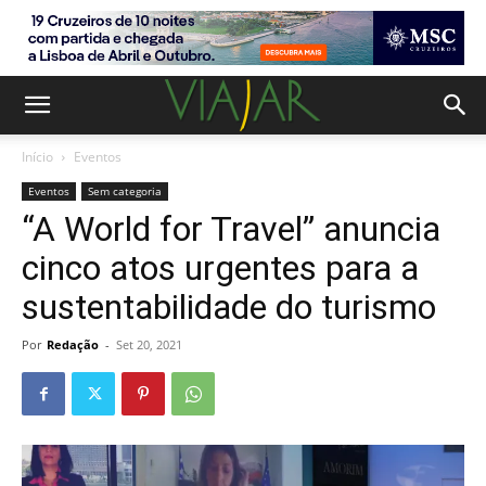
Início
Eventos
Eventos
Sem categoria
“A World for Travel” anuncia
cinco atos urgentes para a
sustentabilidade do turismo
Por
Redação
-
Set 20, 2021