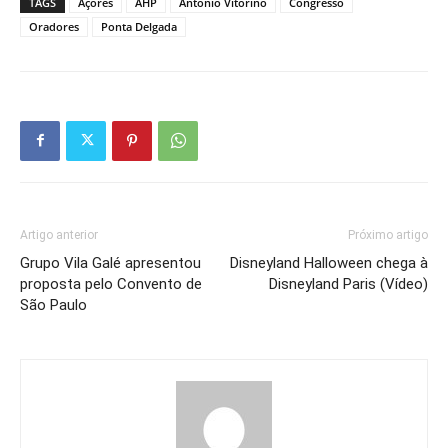
TAGS
Açores
AHP
António Vitorino
Congresso
Oradores
Ponta Delgada
Artigo anterior
Próximo artigo
Grupo Vila Galé apresentou
Disneyland Halloween chega à
proposta pelo Convento de
Disneyland Paris (Vídeo)
São Paulo