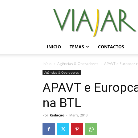
Viajar
Magazine
Online
INICIO
TEMAS
CONTACTOS
Início
Agências & Operadores
APAVT e Europcar 
Agências & Operadores
APAVT e Europca
na BTL
Por
Redação
-
Mar 9, 2018