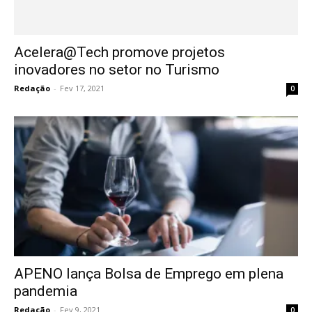
Acelera@Tech promove projetos
inovadores no setor no Turismo
Redação
-
Fev 17, 2021
0
APENO lança Bolsa de Emprego em plena
pandemia
Redação
-
Fev 9, 2021
0