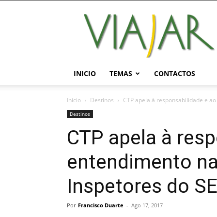
Viajar
Magazine
Online
INICIO
TEMAS
CONTACTOS
Início
Destinos
CTP apela à responsabilidade e ao
Destinos
CTP apela à resp
entendimento na
Inspetores do S
Por
Francisco Duarte
-
Ago 17, 2017