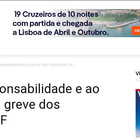
 entendimento na greve dos Inspetores do...
V
onsabilidade e ao
 greve dos
EF