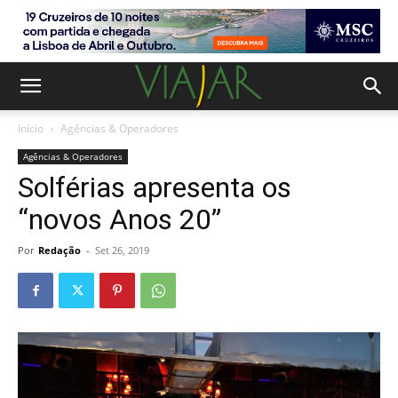
Início
Agências & Operadores
Agências & Operadores
Solférias apresenta os
“novos Anos 20”
Por
Redação
-
Set 26, 2019