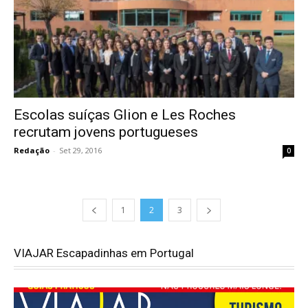
Escolas suíças Glion e Les Roches
recrutam jovens portugueses
Redação
-
Set 29, 2016
0
1
2
3
VIAJAR Escapadinhas em Portugal