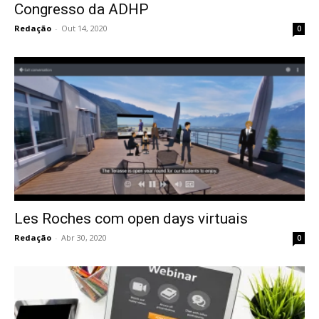
Congresso da ADHP
Redação
-
Out 14, 2020
0
Les Roches com open days virtuais
Redação
-
Abr 30, 2020
0