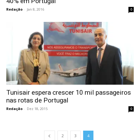
40% em Portugal
Redação
-
Jan 8, 2016
0
Tunisair espera crescer 10 mil passageiros
nas rotas de Portugal
Redação
-
Dez 18, 2015
0
2
3
4