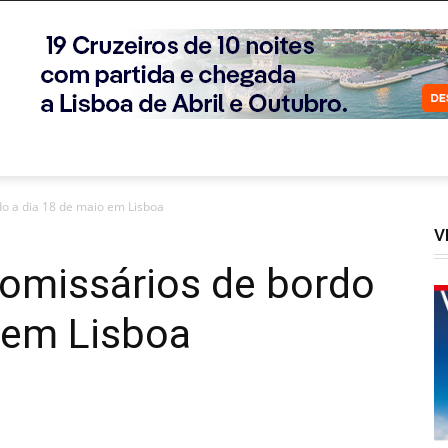
do a dia 18 de maio em Lisboa
V
comissários de bordo
 em Lisboa