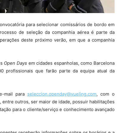
onvocatória para selecionar comissários de bordo em
 processo de seleção da companhia aérea é parte da
operações deste próximo verão, em que a companhia
os
Open Days
em cidades espanholas, como Barcelona
0 profissionais que farão parte da equipa atual da
 e-mail para
seleccion.openday@vueling.com
, com o
 entre outros, ser maior de idade, possuir habilitações
ntação para o cliente/serviço e conhecimento avançado
ponentes receberão informações sobre os horários e a