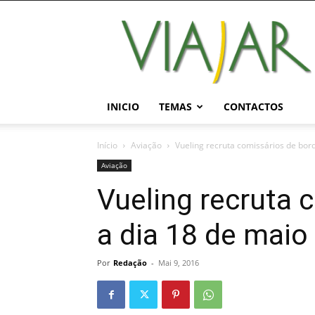
Viajar
Magazine
Online
INICIO
TEMAS
CONTACTOS
Início
Aviação
Vueling recruta comissários de bor
Aviação
Vueling recruta 
a dia 18 de maio
Por
Redação
-
Mai 9, 2016