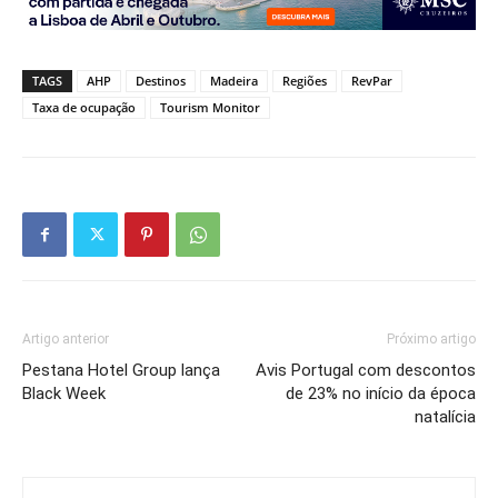
TAGS
AHP
Destinos
Madeira
Regiões
RevPar
Taxa de ocupação
Tourism Monitor
Artigo anterior
Próximo artigo
Pestana Hotel Group lança
Avis Portugal com descontos
Black Week
de 23% no início da época
natalícia