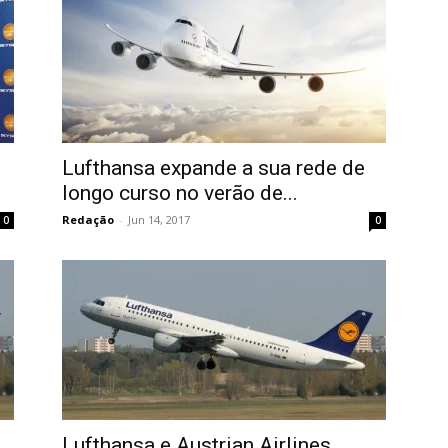
Lufthansa expande a sua rede de
longo curso no verão de...
Redação
-
Jun 14, 2017
0
0
Lufthansa e Austrian Airlines