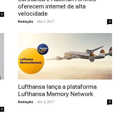
oferecem internet de alta
velocidade
0
Redação
-
Mai 3, 2017
0
Lufthansa lança a plataforma
Lufthansa Memory Network
Redação
-
Abr 5, 2017
0
0