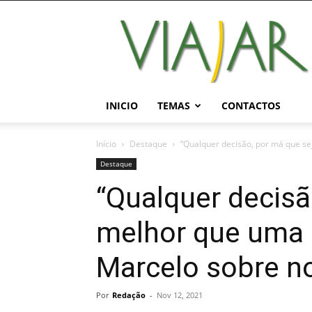
Viajar
Magazine
Online
INICIO
TEMAS
CONTACTOS
Início
Destaque
“Qualquer decisão, por má que sej
Destaque
“Qualquer decisã
melhor que uma n
Marcelo sobre n
Por
Redação
-
Nov 12, 2021