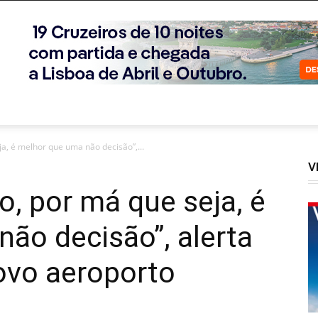
a, é melhor que uma não decisão”,...
V
o, por má que seja, é
ão decisão”, alerta
ovo aeroporto