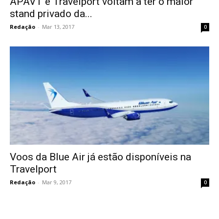
APAVT e Travelport voltam a ter o maior
stand privado da...
Redação
-
Mar 13, 2017
0
Voos da Blue Air já estão disponíveis na
Travelport
Redação
-
Mar 9, 2017
0