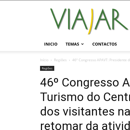
Viajar
Magazine
Online
INICIO
TEMAS
CONTACTOS
Início
Regiões
46º Congresso APAVT: Presidente da
Regiões
46º Congresso A
Turismo do Centr
dos visitantes n
retomar da ativid