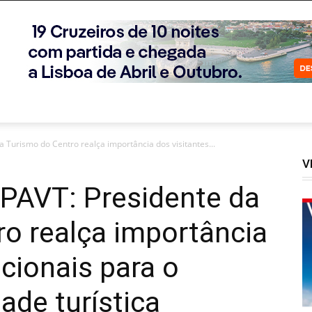
 Turismo do Centro realça importância dos visitantes...
V
PAVT: Presidente da
o realça importância
acionais para o
ade turística