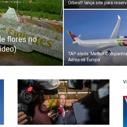
Orbest! lança site para reser
e flores no
ídeo)
TAP eleita ‘Melhor Companhi
Aérea na Europa’
V