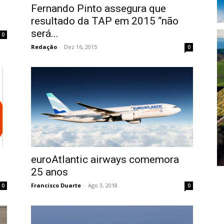
Fernando Pinto assegura que
resultado da TAP em 2015 “não
será...
0
Redação
-
Dez 16, 2015
0
euroAtlantic airways comemora
25 anos
Francisco Duarte
-
Ago 3, 2018
0
0