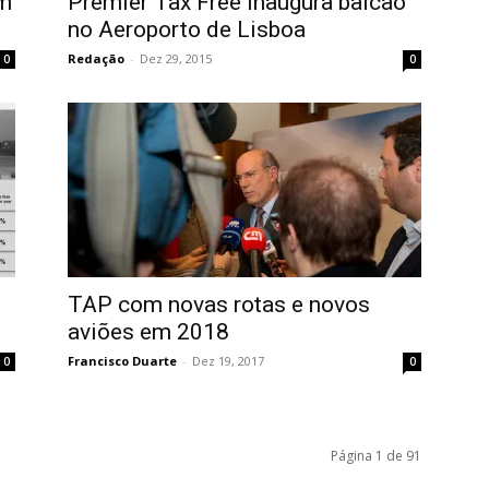
om
Premier Tax Free inaugura balcão
no Aeroporto de Lisboa
Redação
-
Dez 29, 2015
0
0
TAP com novas rotas e novos
aviões em 2018
Francisco Duarte
-
Dez 19, 2017
0
0
Página 1 de 91