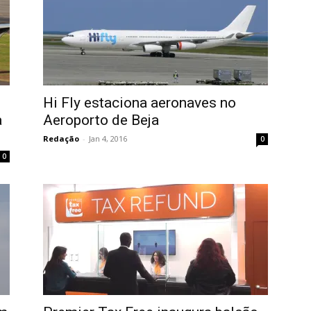
Hi Fly estaciona aeronaves no
a
Aeroporto de Beja
Redação
-
Jan 4, 2016
0
0