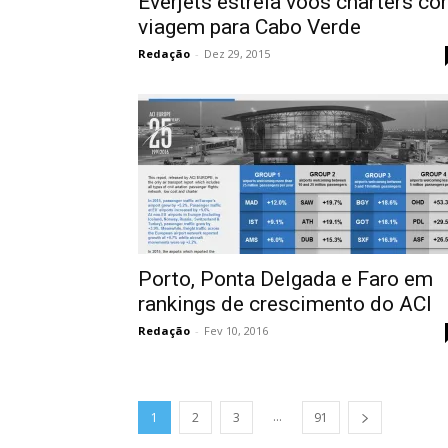
Everjets estreia voos charters c
viagem para Cabo Verde
Redação
-
Dez 29, 2015
Porto, Ponta Delgada e Faro em
rankings de crescimento do ACI
Redação
-
Fev 10, 2016
...
1
2
3
91