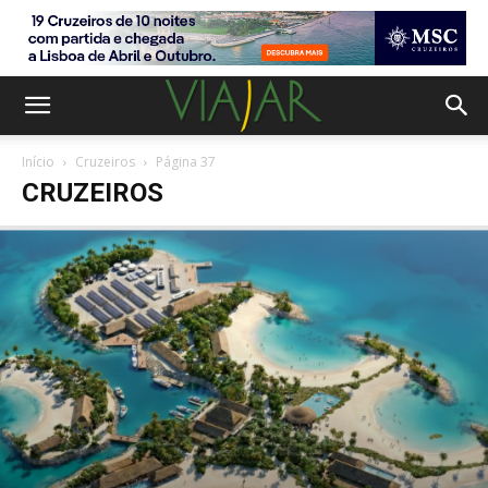
Início
Cruzeiros
Página 37
CRUZEIROS