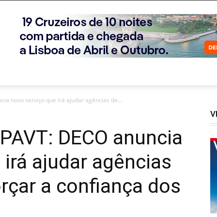
a novo serviço que irá ajudar agências de...
V
APAVT: DECO anuncia
 irá ajudar agências
orçar a confiança dos