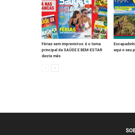
Férias sem imprevistos: é o tema
Escapadinha
principal da SAÚDE E BEM-ESTAR
aqui o seu 
deste mês
SO