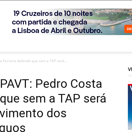
 Ferreira defende que sem a TAP será...
V
PAVT: Pedro Costa
 que sem a TAP será
olvimento dos
nquos