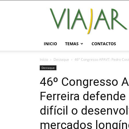
Viajar
Magazine
Online
INICIO
TEMAS
CONTACTOS
Início
Destaque
46º Congresso APAVT: Pedro Costa
Destaque
46º Congresso A
Ferreira defende
difícil o desenv
mercados longí