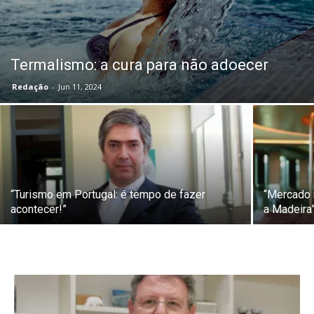
Termalismo: a cura para não adoecer
Redação
-
Jun 11, 2024
“Turismo em Portugal: é tempo de fazer
“Mercado 
acontecer!”
a Madeira