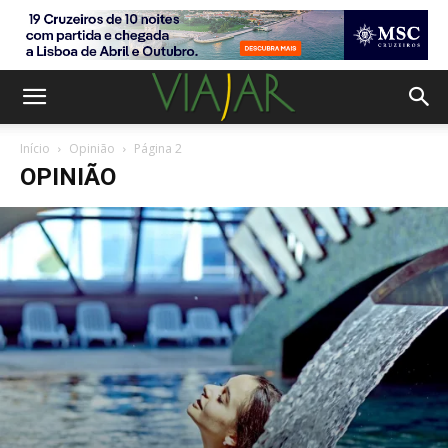
Início
Opinião
Página 2
OPINIÃO