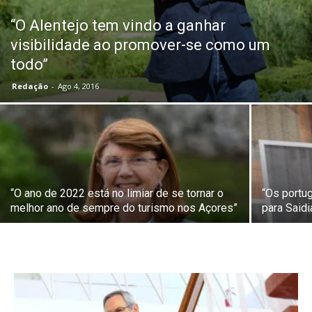
“O Alentejo tem vindo a ganhar
visibilidade ao promover-se como um
todo”
Redação
-
Ago 4, 2016
“O ano de 2022 está no limiar de se tornar o
“Os portu
melhor ano de sempre do turismo nos Açores”
para Saidi